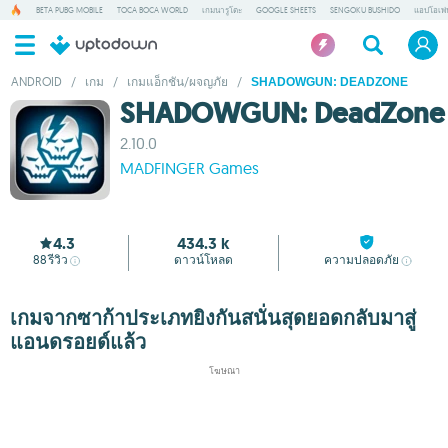
BETA PUBG MOBILE
TOCA BOCA WORLD
เกมนารูโตะ
GOOGLE SHEETS
SENGOKU BUSHIDO
แอปโอเพ่
ANDROID
/
เกม
/
เกมแอ็กชัน/ผจญภัย
/
SHADOWGUN: DEADZONE
SHADOWGUN: DeadZone
2.10.0
MADFINGER Games
4.3
434.3 k
88
รีวิว
ดาวน์โหลด
ความปลอดภัย
เกมจากซาก้าประเภทยิงกันสนั่นสุดยอดกลับมาสู่
แอนดรอยด์แล้ว
โฆษณา