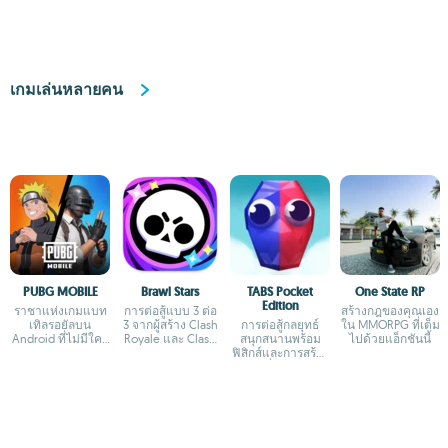
เกมเล่นหลายคน
PUBG MOBILE
Brawl Stars
TABS Pocket
One State RP
Edition
ราชาแห่งเกมแบท
การต่อสู้แบบ 3 ต่อ
สร้างกฎของคุณเอง
เทิลรอยัลบน
3 จากผู้สร้าง Clash
การต่อสู้กลยุทธ์
ใน MMORPG ที่เต็ม
Android ที่ไม่มีใคร
Royale และ Clash
สนุกสนานพร้อม
ไปด้วยแอ็กชันนี้
กล้าเถียง
of Clans
ฟิสิกส์และการสร้าง
หน่วยที่กำหนดเอง