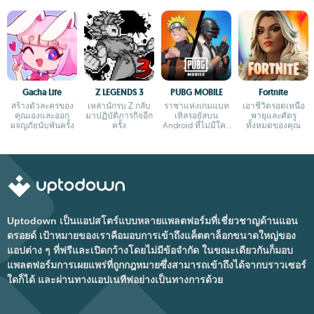
Gacha Life
Z LEGENDS 3
PUBG MOBILE
Fortnite
สร้างตัวละครของ
เหล่านักรบ Z กลับ
ราชาแห่งเกมแบท
เอาชีวิตรอดเหนือ
คุณเองและออก
มาปฏิบัติภารกิจอีก
เทิลรอยัลบน
พายุและศัตรู
ผจญภัยนับพันครั้ง
ครั้ง
Android ที่ไม่มีใคร
ทั้งหมดของคุณ
กล้าเถียง
Uptodown เป็นแอปสโตร์แบบหลายแพลตฟอร์มที่เชี่ยวชาญด้านแอน
ดรอยด์ เป้าหมายของเราคือมอบการเข้าถึงแค็ตตาล็อกขนาดใหญ่ของ
แอปต่าง ๆ ที่ฟรีและเปิดกว้างโดยไม่มีข้อจำกัด ในขณะเดียวกันก็มอบ
แพลตฟอร์มการเผยแพร่ที่ถูกกฎหมายซึ่งสามารถเข้าถึงได้จากบราวเซอร์
ใดก็ได้ และผ่านทางแอปเนทีฟอย่างเป็นทางการด้วย