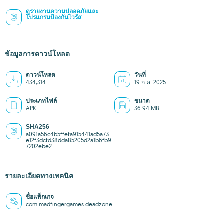
ดูรายงานความปลอดภัยและ
โปรแกรมป้องกันไวรัส
ข้อมูลการดาวน์โหลด
ดาวน์โหลด
วันที่
434,314
19 ก.ค. 2025
ประเภทไฟล์
ขนาด
APK
36.94 MB
SHA256
a091a56c4b5ffefa915441ad5a73
e12f3dcfd38dda85205d2a1b6fb9
7202ebe2
รายละเอียดทางเทคนิค
ชื่อแพ็กเกจ
com.madfingergames.deadzone