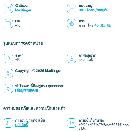
นักพัฒนา
หมวดหมู่
Madfinger
เกมแอ็กชัน/ผจญภัย
เรต
ภาษา
+16
ภาษาไทย
46 เพิ่มเติม
รูปแบบการจัดจำหน่าย
ราคา
การอนุญาต
ฟรี
กรรมสิทธิ์
Copyright © 2026 Madfinger
ทำไมแอปนี้ถึงอยู่บน Uptodown
(ข้อมูลเพิ่มเติม)
ความปลอดภัยและความเป็นส่วนตัว
การอนุญาตที่จำเป็น
ลายเซ็นใบรับรอง
ดู 11 สิทธิ์
c9f09e4271b274fcaaf603461ebb
810c