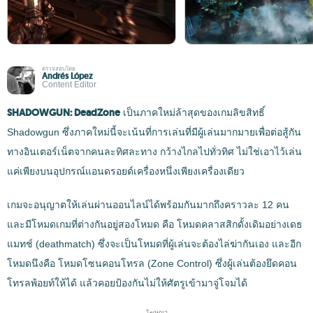
ตรวจสอบโดย
Andrés López
Content Editor
SHADOWGUN: DeadZone
เป็นภาคใหม่ล้าสุดของเกมลิขสิทธิ์
Shadowgun ซึ่งภาคใหม่นี้จะเน้นที่การเล่นที่มีผู้เล่นมากมายเพื่อต่อสู้กัน
ทางอินเตอร์เน็ตจากคนละทิศละทาง กว้างไกลไปทั่วทิศ ไม่ใช่เอาไว้เล่น
แค่เพียงบนอุปกรณ์แอนดรอยด์เครื่องหนึ่งเพียงเครื่องเดียว
เกมจะอนุญาตให้เล่นผ่านออนไลน์ได้พร้อมกันมากถึงคราวละ 12 คน
และมีโหมดเกมที่ต่างกันอยู่สองโหมด คือ โหมดคลาสสิกดั้งเดิมอย่างเดธ
แมทช์ (deathmatch) ซึ่งจะเป็นโหมดที่ผู้เล่นจะต้องไล่ฆ่ากันเอง และอีก
โหมดนึงคือ โหมดโซนคอนโทรล (Zone Control) ซึ่งผู้เล่นต้องยึดคอน
โทรลพ้อยท์ให้ได้ แล้วคอยป้องกันไม่ให้ศัตรูเข้ามาจู่โจมได้
โฆษณา