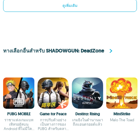
ดูเพิ่มเติม
ทางเลือกอื่นสำหรับ SHADOWGUN: DeadZone
PUBG MOBILE
Game for Peace
Destiny: Rising
MiniStrike
ราชาแห่งเกมแบท
การปรับตัวอย่าง
เกมยิงในตำนานมา
Malo The Toad
เทิลรอยัลบน
เป็นทางการของ
ถึงแอนดรอยด์แล้ว
Android ที่ไม่มีใคร
PUBG สำหรับตลาด
กล้าเถียง
จีน